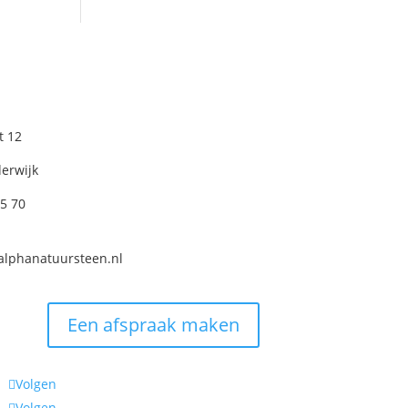
t 12
erwijk
05 70
alphanatuursteen.nl
Een afspraak maken
Volgen
Volgen