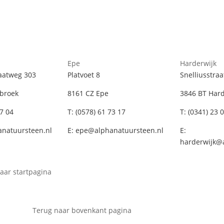
p
Epe
Harderwijk
aatweg 303
Platvoet 8
Snelliusstraa
broek
8161 CZ Epe
3846 BT Hard
57 04
T:
(0578) 61 73 17
T:
(0341) 23 
anatuursteen.nl
E:
epe@alphanatuursteen.nl
E:
harderwijk@
aar startpagina
Terug naar bovenkant pagina